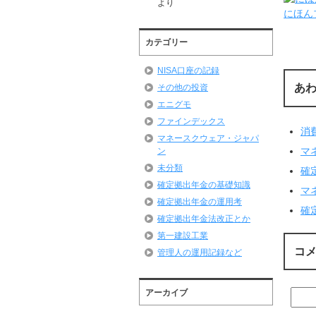
より
にほん
カテゴリー
NISA口座の記録
あ
その他の投資
エニグモ
ファインデックス
消
マネースクウェア・ジャパ
マ
ン
未分類
確
確定拠出年金の基礎知識
マ
確定拠出年金の運用考
確
確定拠出年金法改正とか
第一建設工業
コ
管理人の運用記録など
アーカイブ