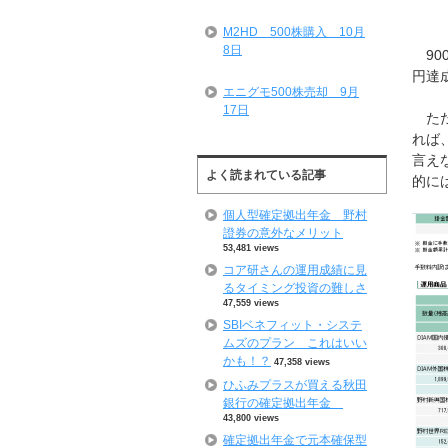
M2HD 500株購入 10月
8日
90
円達
エニグモ500株売却 9月
17日
ただ
れば
言え
よく読まれている記事
的に
個人型確定拠出年金 野村
證券の意外なメリット
53,481 views
コア研さんの運用成績に見
るタイミング投資の難しさ
47,559 views
SBIベネフィット・システ
ムズのプラン これはいい
かも！？
47,358 views
ひふみプラスが買える秋田
銀行の確定拠出年金
43,800 views
確定拠出年金で元本確保型