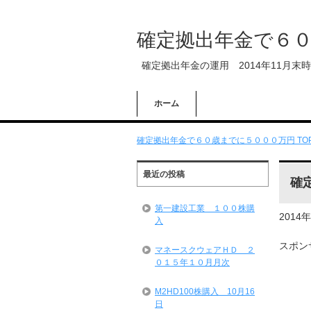
確定拠出年金で６
確定拠出年金の運用 2014年11月末
ホーム
確定拠出年金で６０歳までに５０００万円 TO
最近の投稿
確
第一建設工業 １００株購
2014
入
スポン
マネースクウェアＨＤ ２
０１５年１０月月次
M2HD100株購入 10月16
日