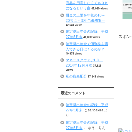
商品を用意しなくてもＯＫ
になるという案
43,019 views
掛金の上限を年収の10～
20％に～厚生労働省案～
42,640 views
確定拠出年金の記録 平成
スポン
27年5月末
41,880 views
確定拠出年金で個別株を購
入できる日はくるのか？
40,975 views
マネースクウェアHD
2014年12月月次
37,819
views
私の資産配分
37,143 views
最近のコメント
確定拠出年金の記録 平成
27年5月末
に
saitoakira
よ
り
確定拠出年金の記録 平成
27年5月末
に
ゆうこりん