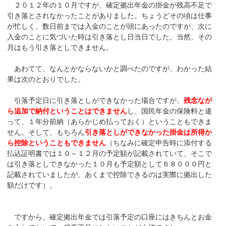
２０１２年の１０月ですが、確定拠出年金の掛金が残高不足で
引き落とされなかったことがありました。ちょうどその頃は仕事
が忙しく、数日前までは入金のことが頭にあったのですが、次に
入金のことに気づいた時は引き落とし日当日でした。当然、その
月はもう引き落としできません。
あわてて、なんとかならないかと調べたのですが、わかった結
果は次のとおりでした。
引落予定日に引き落としができなかった場合ですが、
残念なが
ら追加で納付ということはできません
し、国民年金の保険料と違
って、１年分前納（あらかじめ払っておく）ということもできま
せん。そして、もちろん
引き落としができなかった掛金は所得か
ら控除ということもできません
（ちなみに確定申告時に添付する
払込証明書では１０～１２月の予定額が記載されていて、そこで
は引き落としできなかった１０月も予定額として６８０００円と
記載されていましたが、あくまで控除できるのは実際に拠出した
額だけです）。
ですから、確定拠出年金では引落予定の口座にはきちんとお金