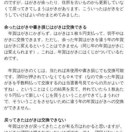
のですが、はがきが余ったり、住所を古いものから更新していな
くて戻ってきてしまうはがきがあります。こういったはがきをど
うしていけばよいのかまとめてみました。
余ったはがきや書き損じはがきは交換できる
年賀はがきにかぎらず、はがきは１枚５円支払って、切手やは
がきに交換できます。ただし、余った年賀はがきを違う年の年賀
はがきに変えるということはできません（同じ年の年賀はがきに
は変えられます）。これは、年賀はがきにはくじがついているた
めです。
年賀はがきのくじは、当たれば未使用や書き損じでも交換可能
です。消印が押されていなくてもＯＫです（なので余った年賀は
がきを手数料払って交換するのは当選番号見てからの方がよいで
すね）。ということはくじの結果を見て、外れていたら１枚あた
り５円払って新しいくじを買うということができてしまうわけ
で、そういうことをさせないために違う年の年賀はがきへの交換
ができません。
戻ってきたはがきは交換できない
年賀はがきが戻ってきたことが有る方はわかると思いますが、