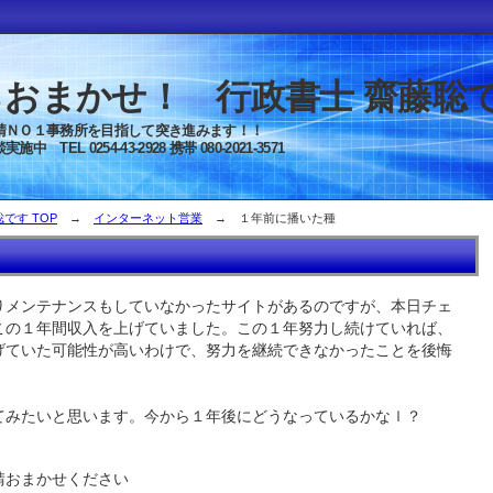
おまかせ！ 行政書士 齋藤聡
心に建設業許可申請ＮＯ１事務所を目指して
 0254-43-2928 携帯 080-2021-3571
です TOP
→
インターネット営業
→ １年前に播いた種
メンテナンスもしていなかったサイトがあるのですが、本日チェ
この１年間収入を上げていました。この１年努力し続けていれば、
げていた可能性が高いわけで、努力を継続できなかったことを後悔
みたいと思います。今から１年後にどうなっているかなｌ？
請おまかせください