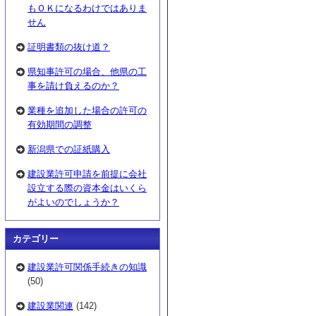
もＯＫになるわけではありま
せん
証明書類の抜け道？
県知事許可の場合、他県の工
事を請け負えるのか？
業種を追加した場合の許可の
有効期間の調整
新潟県での証紙購入
建設業許可申請を前提に会社
設立する際の資本金はいくら
がよいのでしょうか？
カテゴリー
建設業許可関係手続きの知識
(50)
建設業関連
(142)