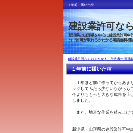
１年前に播いた種
建設業許可なら
新潟県と山形県を中
分で許可が取れるかわかる電話無料相談実施中 TEL
建設業許可ならおまかせ！ 行政書士 齋藤聡
１年前に播いた種
１年ほど前に作ってからあまり
ックしてみたら少ないながらも
今よりももっと大きな成果を上
しました。
また、地道な作業を積み上げて
新潟県・山形県の建設業許可申