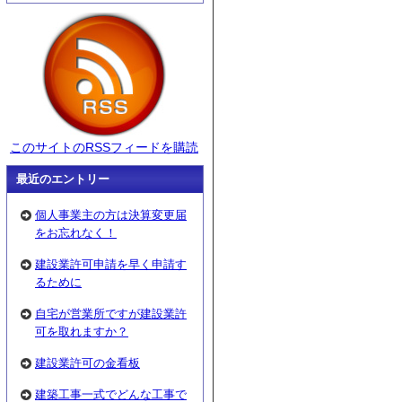
このサイトのRSSフィードを購読
最近のエントリー
個人事業主の方は決算変更届
をお忘れなく！
建設業許可申請を早く申請す
るために
自宅が営業所ですが建設業許
可を取れますか？
建設業許可の金看板
建築工事一式でどんな工事で