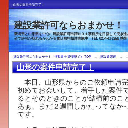
山形の案件申請完了！
建設業許可ならおまかせ！ 
新潟県と山形県を中心に建設業許可申
分で許可が取れるかわかる電話無料相談実施中 TEL 0254-43-2928 携帯 080-
建設業許可ならおまかせ！ 行政書士 齋藤聡です TOP
→
建設業関連
→ 山
山形の案件申請完了！
本日、山形県からのご依頼申請完
初めてお会いして、着手した案件
るとそのときのことが結構前のこ
あぁ、まだ２週間しかたってなか
です。