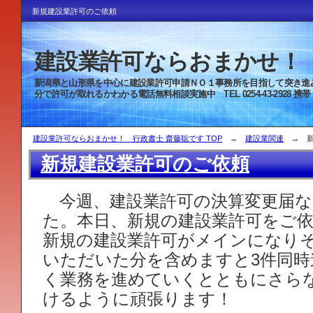
新規建設業許可のご依頼
建設業許可ならおまかせ！ 
新潟県と山形県を中心に建設業許可申
分で許可が取れるかわかる電話無料相談実施中 TEL 0254-43-2928 携帯 080-
建設業許可ならおまかせ！ 行政書士 齋藤聡です TOP
→
建設業関連
→ 新
新規建設業許可のご依頼
今週、建設業許可の決算変更届な
た。本日、新規の建設業許可をご
新規の建設業許可がメインになり
いただいた分を含めますと3件同時
く業務を進めていくとともにさら
けるように頑張ります！