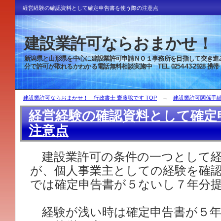
経営経験の確認資料として確定申告書を使う際の注意点
建設業許可ならおまかせ！ 
新潟県と山形県を中心に建設業許可申
分で許可が取れるかわかる電話無料相談実施中 TEL 0254-43-2928 携帯 080-
建設業許可ならおまかせ！ 行政書士 齋藤聡です TOP
→
建設業許可関係手
経営経験の確認資料として確定
注意点
建設業許可の条件の一つとして経
が、個人事業主としての経験を確
では確定申告書が５ないし７年分
経験が浅い時は確定申告書が５年